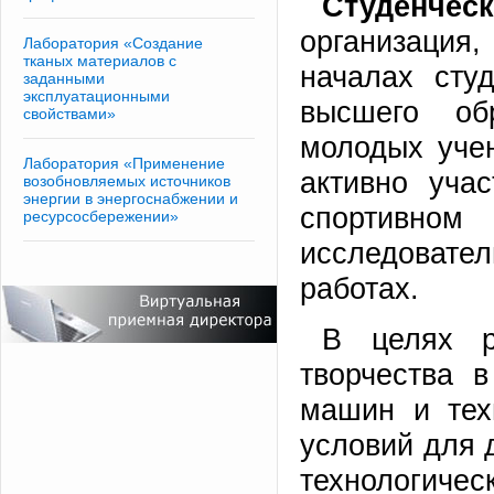
Студенческ
организаци
Лаборатория «Создание
тканых материалов с
началах сту
заданными
эксплуатационными
высшего обр
свойствами»
молодых учен
Лаборатория «Применение
активно уча
возобновляемых источников
энергии в энергоснабжении и
спортивном
ресурсосбережении»
исследоват
работах.
В целях р
творчества в
машин и техн
условий для 
технологиче