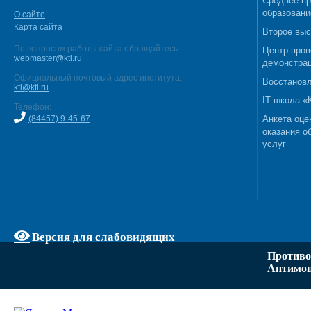
Среднее п
образовани
О сайте
Карта сайта
Второе выс
По вопросам работы сайта обращайтесь:
Центр пров
webmaster@kti.ru
демонстрац
Официальный почтовый адрес института:
Восстановл
kti@kti.ru
IT школа 
Телефон:
(84457) 9-45-67
Анкета оце
оказания о
услуг
Версия для слабовидящих
Противо
Антимон