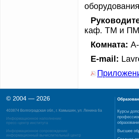
оборудования
Руководит
каф. ТМ и ПМ
Комната:
А-
E-mail:
Lavr
Приложен
© 2004 — 2026
Образован
403874 Волгоградская обл., г. Камышин, ул. Ленина 6а
Курсы допо
профессио
Информационное наполнение:
образовани
пресс–центр института
Высшее об
Информационное сопровождение:
информационный вычислительный центр