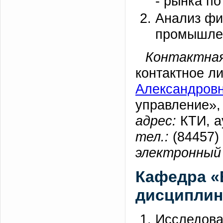
- рынка по
Анализ фи
промышлен
Контактная
контактное л
Александров
управление»,
адрес:
КТИ, а
тел.:
(84457) 
электронный 
Кафедра «
дисциплин
Исследова