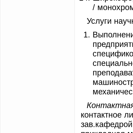
/ монохро
Услуги науч
Выполнен
предпри
специф
специа
препода
машиност
механичес
Контактная
контактное л
зав.кафедрой