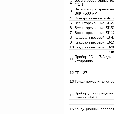
Весы лабораторные тех
2
(Т1-1)
Весы лабораторные кв
3
ВЛКТ-500 г-М
4
Электронные весы 4-го
5
Весы торсионные ВТ-2
6
Весы торсионные ВТ-5
7
Весы торсионные ВТ-1
8
Квадрант весовой КВ-4
9
Квадрант весовой КВ-1
10
Квадрант весовой КВ-3
Оп
Прибор FD – 17/А для 
11
истиранию
12
FF – 27
13
Толщиномер индикатор
Прибор для определен
14
смятия FF-07
15
Кондиционный аппарат