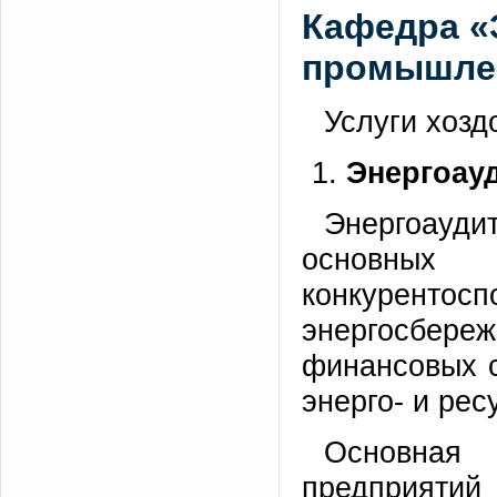
Кафедра «
промышле
Услуги хозд
Энергоауд
Энергоауди
основных
конкуренто
энергосбере
финансовых с
энерго- и ре
Основная
предприятий