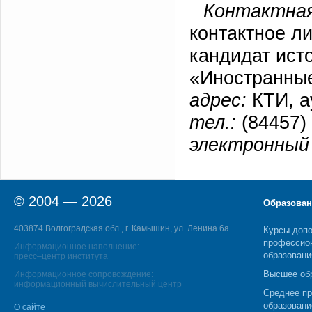
Контактная
контактное л
кандидат ист
«Иностранные
адрес:
КТИ, а
тел.:
(84457) 
электронный 
© 2004 — 2026
Образован
403874 Волгоградская обл., г. Камышин, ул. Ленина 6а
Курсы допо
профессио
Информационное наполнение:
образовани
пресс–центр института
Высшее об
Информационное сопровождение:
информационный вычислительный центр
Среднее п
образовани
О сайте