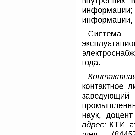
внутренних 
информации; 
информации, 
Система м
эксплуатаци
электроснаб
года.
Контактная
контактное 
заведующи
промышленных
наук, доцент
адрес:
КТИ, а
тел.:
(84457)