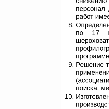
снижению
персонал 
работ име
Определен
по 17 п
шерохов
профилог
программн
Решение т
применен
(ассоциат
поиска, ме
Изготовле
производс