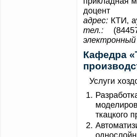
прикладная м
доцент
адрес:
КТИ, а
тел.:
(84457)
электронный 
Кафедра «
производс
Услуги хозд
Разрабо
моделиро
ткацкого п
Автома
однослойн