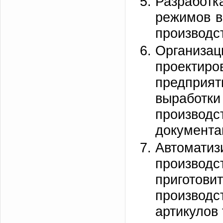
Разрабо
режимов в
производс
Организа
проектир
предприят
выработ
произво
документа
Автома
производ
приготов
произво
артикулов 