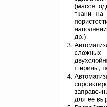
(массе од
ткани н
порист
наполнени
др.)
Автомати
сложных
двухслой
ширины, п
Автомат
спроектир
заправочн
для ее выр