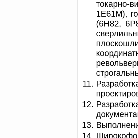
токарно-
1Е61М), г
(6Н82, 6Р
сверлильн
плоско
координат
револьве
строгальн
Разраб
проектиро
Разработ
документа
Выполнени
Широкофор