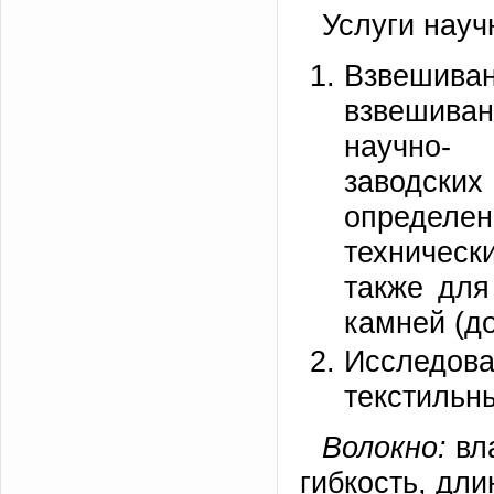
Услуги науч
Взвешива
взвешива
научно-
заводских
определе
техническ
также для
камней (до 
Исследов
текстильн
Волокно:
вла
гибкость, дли