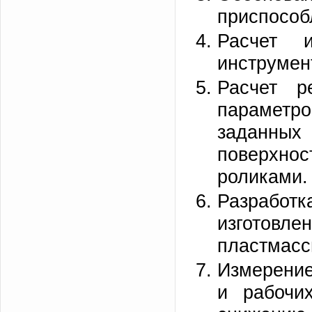
приспособ
Расчет и
инструмен
Расчет р
парамет
заданных 
поверхно
роликами.
Разработк
изготовле
пластмасс
Измерение
и рабочи