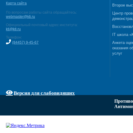
Карта сайта
Второе выс
По вопросам работы сайта обращайтесь:
Центр пров
webmaster@kti.ru
демонстрац
Официальный почтовый адрес института:
Восстановл
kti@kti.ru
IT школа 
Телефон:
(84457) 9-45-67
Анкета оце
оказания о
услуг
Версия для слабовидящих
Противо
Антимон