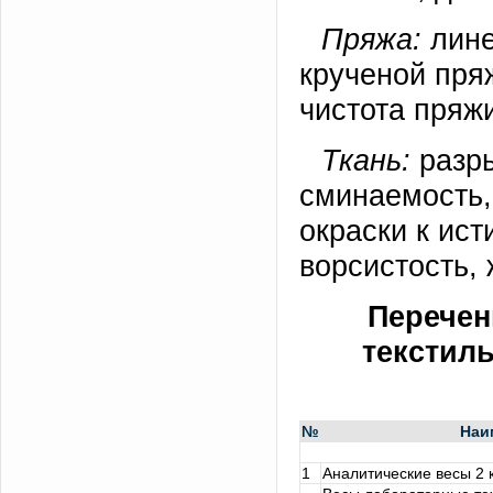
Пряжа:
лине
крученой пря
чистота пряжи
Ткань:
разры
сминаемость, 
окраски к ис
ворсистость, 
Перечен
текстиль
№
Наи
1
Аналитические весы 2 