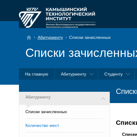
Абитуриенту
Списки зачисленных
Списки зачисленны
На главную
Абитуриенту
Студенту
Списк
Абитуриенту
Списки зачисленных
Списк
Количество мест
Списк