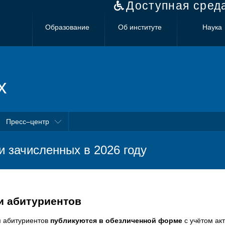
Доступная сред
Образование
Об институте
Наука
х
Пресс–центр
и зачисленных в 2026 году
и абитуриентов
и
абитуриентов
публикуютс
я в обезличенной форме
с учётом ак