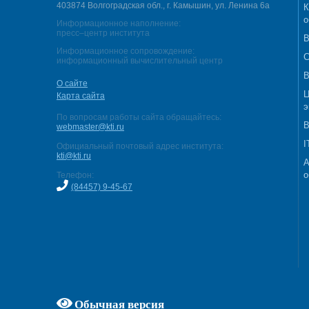
403874 Волгоградская обл., г. Камышин, ул. Ленина 6а
К
о
Информационное наполнение:
пресс–центр института
В
Информационное сопровождение:
С
информационный вычислительный центр
В
О сайте
Ц
Карта сайта
э
По вопросам работы сайта обращайтесь:
В
webmaster@kti.ru
I
Официальный почтовый адрес института:
kti@kti.ru
А
о
Телефон:
(84457) 9-45-67
Обычная версия