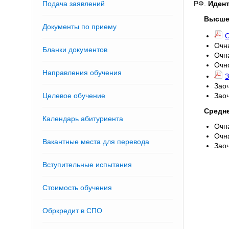
РФ.
Идент
Подача заявлений
Высше
Документы по приему
О
Очн
Бланки документов
Очн
Очн
Направления обучения
З
Зао
Зао
Целевое обучение
Средн
Календарь абитуриента
Очн
Очн
Вакантные места для перевода
Зао
Вступительные испытания
Стоимость обучения
Обркредит в СПО