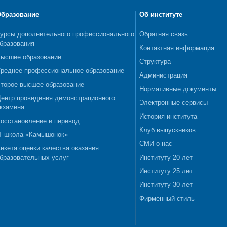
бразование
Об институте
урсы дополнительного профессионального
Обратная связь
бразования
Контактная информация
ысшее образование
Структура
реднее профессиональное образование
Администрация
торое высшее образование
Нормативные документы
ентр проведения демонстрационного
Электронные сервисы
кзамена
История института
осстановление и перевод
Клуб выпускников
T школа «Камышонок»
СМИ о нас
нкета оценки качества оказания
бразовательных услуг
Институту 20 лет
Институту 25 лет
Институту 30 лет
Фирменный стиль