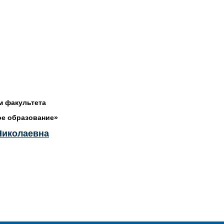
 факультета
е образование»
Николаевна