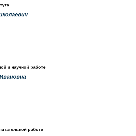
тута
иколаевич
ной и научной работе
 Ивановна
питательной работе