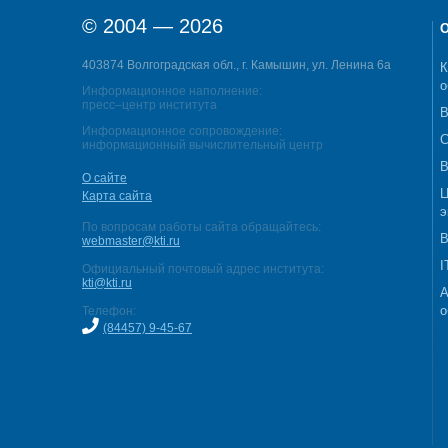
© 2004 — 2026
О
403874 Волгоградская обл., г. Камышин, ул. Ленина 6а
К
о
Информационное наполнение:
пресс–центр института
В
Информационное сопровождение:
С
информационный вычислительный центр
В
О сайте
Ц
Карта сайта
э
По вопросам работы сайта обращайтесь:
В
webmaster@kti.ru
I
Официальный почтовый адрес института:
kti@kti.ru
А
о
Телефон:
(84457) 9-45-67