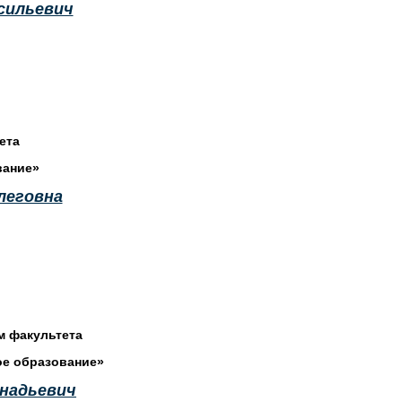
сильевич
ета
вание»
леговна
 факультета
е образование»
ннадьевич