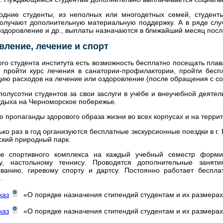
одние студенты, из неполных или многодетных семей, студен
олучают дополнительную материальную поддержку. А в ряде случа
оздоровление и др., выплаты назначаются в ближайший месяц пос
вление, лечение и спорт
ого студента института есть возможность бесплатно посещать пла
 пройти курс лечения в санатории-профилактории, пройти бес
ию расходов на лечение или оздоровление (после обращения с с
полусотни студентов за свои заслуги в учёбе и внеучебной деяте
тдыха на Черноморское побережье.
ю пропаганды здорового образа жизни во всех корпусах и на террит
ько раз в год организуются бесплатные экскурсионные поездки в г
кий природный парк.
е спортивного комплекса на каждый учебный семестр формир
лу, настольному теннису. Проводятся дополнительные занят
ованию, гиревому спорту и дартсу. Постоянно работает беспла
.
каз
«О порядке назначения стипендий студентам и их размера
каз
«О порядке назначения стипендий студентам и их размера