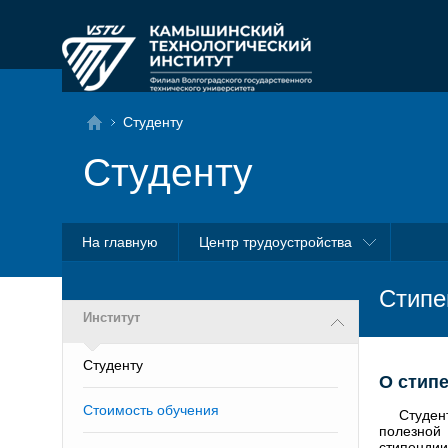
Студенту
Студенту
На главную
Центр трудоустройства
Стипе
Институт
Студенту
О стип
Стоимость обучения
Студен
полезной
стипендии