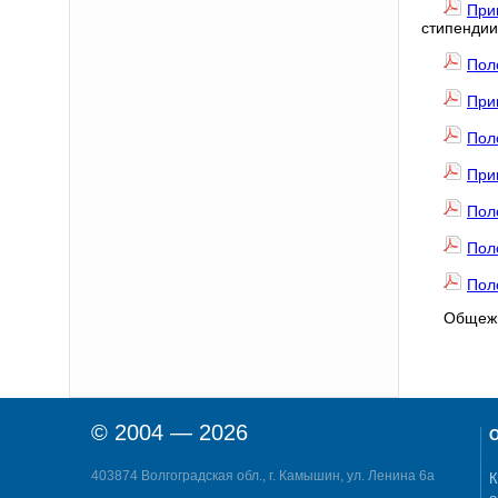
При
стипенди
Пол
При
Пол
При
Пол
Пол
Пол
Общежи
© 2004 — 2026
О
403874 Волгоградская обл., г. Камышин, ул. Ленина 6а
К