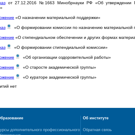
каз
от 27.12.2016 №1663 Минобрнауки РФ «Об утверждении По
и»
ожение
«О назначении материальной поддержки»
каз
«О формировании комиссии по назначению материальной
ожение
«О стипендиальном обеспечении и других формах матери
каз
«О формировании стипендиальной комиссии»
ожение
«Об организации оздоровительной работы»
ожение
«О старосте академической группы»
ожение
«О кураторе академической группы»
тий нет
бразование
Об институте
урсы дополнительного профессионального
Обратная связь