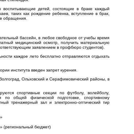
ты воспитывающие детей, состоящие в браке каждый
ев, таких как рождение ребенка, вступление в брак,
ле обращения.
вательный бассейн, в любое свободное от учебы время
платный медицинский осмотр, получить материальную
оответствующим заявлением в профбюро студентов).
льности каждое лето бесплатно отправляются отдыхать
ории института введен запрет курения.
. Волгоград, Ольховский и Серафимовический районы, в
уются спортивные секции по футболу, волейболу,
ия по общей физической подготовке, спортивному
тный тренажерный зал и электронно-оптический тир
х»
х» (региональный бюджет)