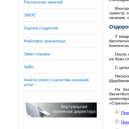
Расписание занятий
Иногор
семестр п
ЭИОС
лечение, 
Оздоро
Оценки студентов
У кажд
Файловое хранилище
бесплатно
компенсац
Заказ справки
Около 
на базы о
ЧаВо
С цель
Нескол
Анкета опрос о качестве оказания
Щербаковс
услуг
На баз
баскетбо
ориентир
«Стрелок»
При
При