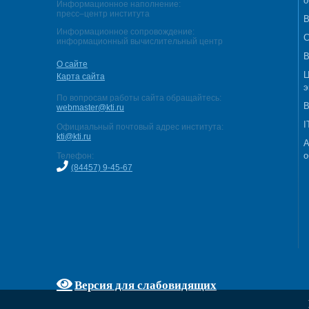
о
Информационное наполнение:
пресс–центр института
В
Информационное сопровождение:
С
информационный вычислительный центр
В
О сайте
Ц
Карта сайта
э
По вопросам работы сайта обращайтесь:
В
webmaster@kti.ru
I
Официальный почтовый адрес института:
kti@kti.ru
А
о
Телефон:
(84457) 9-45-67
Версия для слабовидящих