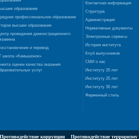
бразования
Контактная информация
ысшее образование
Структура
реднее профессиональное образование
Администрация
торое высшее образование
Нормативные документы
ентр проведения демонстрационного
Электронные сервисы
кзамена
История института
осстановление и перевод
Клуб выпускников
T школа «Камышонок»
СМИ о нас
нкета оценки качества оказания
бразовательных услуг
Институту 20 лет
Институту 25 лет
Институту 30 лет
Фирменный стиль
Противодействие коррупции
Противодействие терроризму 