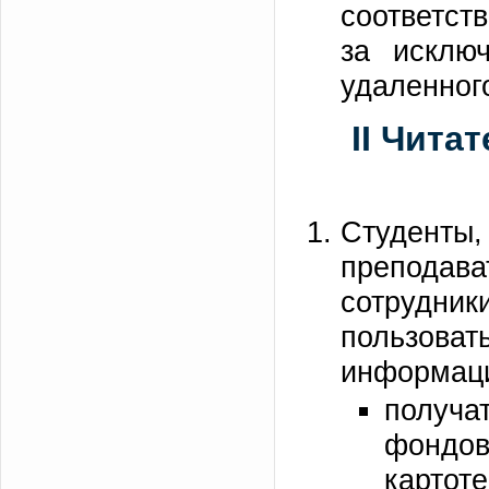
соответст
за исклю
удаленного
II Чита
Студент
преподава
сотрудни
пользова
информаци
получ
фондов
карто