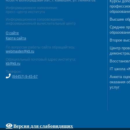
403874 Волгоградская обл., г. Камышин, ул. Ленина 6а
Курсы допо
профессио
Информационное наполнение:
образовани
пресс–центр института
Высшее об
Информационное сопровождение:
информационный вычислительный центр
Среднее п
образовани
О сайте
Карта сайта
Второе выс
По вопросам работы сайта обращайтесь:
Центр пров
webmaster@kti.ru
демонстрац
Официальный почтовый адрес института:
Восстановл
kti@kti.ru
IT школа 
Телефон:
(84457) 9-45-67
Анкета оце
оказания о
услуг
Версия для слабовидящих