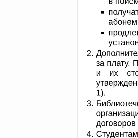
в поис
получ
абонем
продле
устано
Дополните
за плату.
и их сто
утвержден
1).
Библиоте
организа
договоров 
Студентам