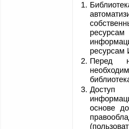
Библиот
автоматиз
собствен
ресурсам
информац
ресурсам 
Перед н
необхо
библиотек
Доступ
информац
основе до
правооб
(пользов