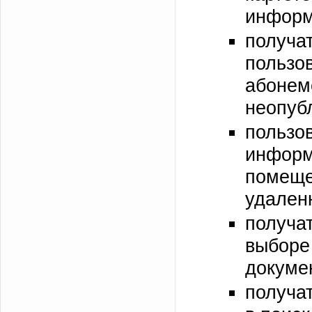
информ
получа
польз
або
неопуб
пол
информ
помещ
удален
получа
выбор
докуме
получа