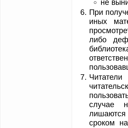
не выни
При получе
иных мат
просмотре
либо деф
библио
ответстве
пользовав
Читател
читатель
пользова
случае н
лишаютс
сроком на