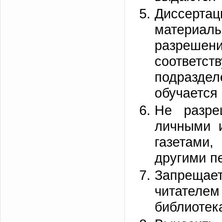
Диссерт
материа
разрешен
соответ
подразде
обучается 
Не разре
личными и
газетами
другими п
Запреща
читателе
библиотек