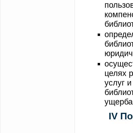
пользо
компен
библио
опреде
библио
юридич
осущес
целях 
услуг и
библиот
ущерба
IV П