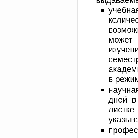
выдаваемы
учебна
количе
возмож
может
изучен
семе
академ
в режим
научна
дней в
листк
указыва
профес