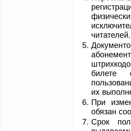
регистра
физически
исключит
читателей.
Докумен
абонемент
штрихкод
билете 
пользован
их выполн
При изме
обязан со
Срок пол