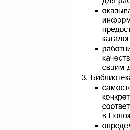
для раб
оказы
информ
предо
каталог
работни
качест
своим 
Библиотек
самост
конкре
соотве
в Поло
определ