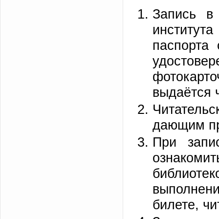
Запись в 
институ
паспорта 
удостовер
фотокарт
выдаётся ч
Читатель
дающим пр
При запи
ознаком
библиотек
выполнен
билете, ч