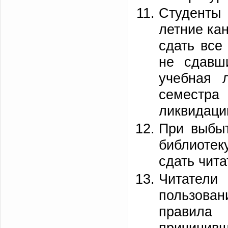
Студенты
летние ка
сдать все
не сдавш
учебная 
семестр
ликвидаци
При выбыт
библиоте
сдать чита
Читател
пользован
правила
причинив