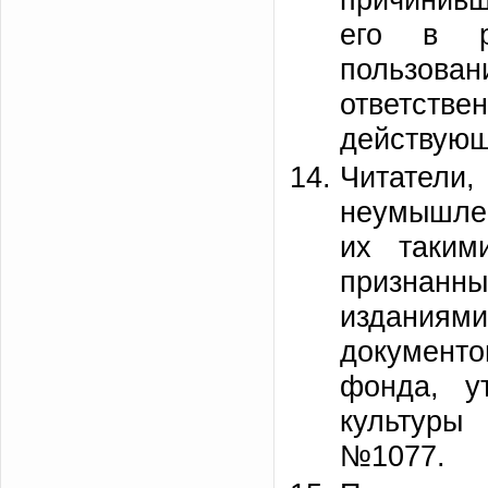
его в р
пользован
ответств
действующ
Читател
неумышлен
их таким
признан
изданиям
документо
фонда, у
культуры 
№1077.