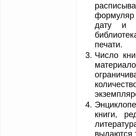
расписыва
формуляр 
дату и 
библиоте
печати.
Число кни
материало
ограничи
количес
экземпляр
Энциклопе
книги, ре
литератур
выдаются 