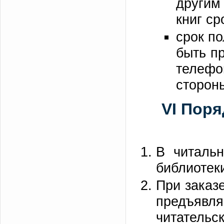
другим
книг ср
срок п
быть п
телефо
стороны
VI Пор
В читальн
библиотеки
При заказ
предъявл
читательс