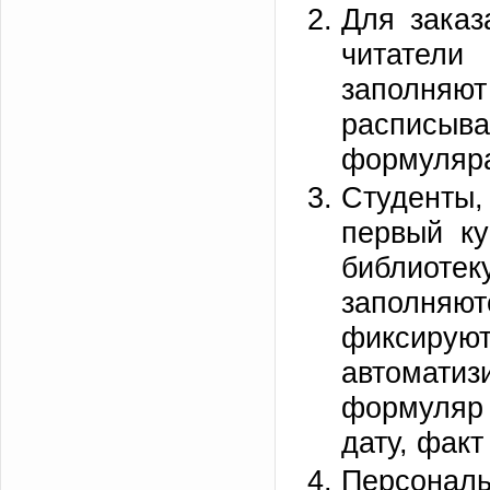
Для заказ
читатели
заполня
расписы
формуляр
Студенты
первый ку
библиотек
заполня
фиксируют
автомати
формуляр 
дату, факт
Персона