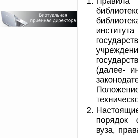
Правила 
библиоте
библиоте
инстит
государст
учреждени
государс
(далее- и
законода
Положение
техническ
Настоящие
порядок 
вуза, прав