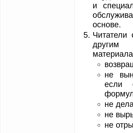
и специал
обслужив
основе.
Читатели 
другим 
материала
возвра
не вын
если 
формул
не дела
не выры
не отры