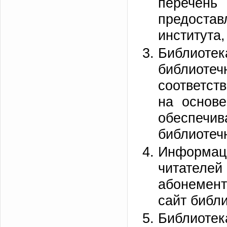
перечен
предост
института,
Библиот
библиот
соответст
на основе
обеспечи
библиотеч
Информац
читателей
абонемент
сайт библи
Библиот