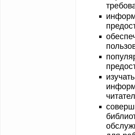
требов
информ
предос
обесп
пользо
попу
предос
изучат
инфор
читател
сове
библи
обслуж