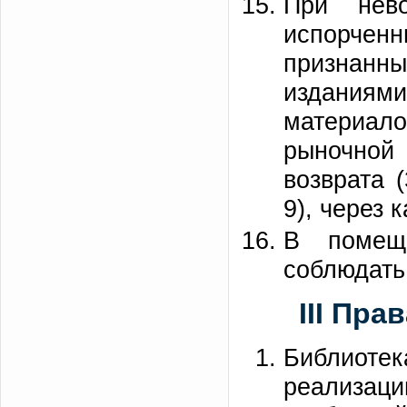
При нев
испорче
признан
изданиям
материал
рыночной
возврата (
9), через 
В помеще
соблюдать
III Пра
Библиотек
реализаци