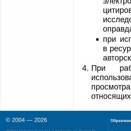
элект
цитир
иссле
оправд
при ис
в ресу
авторс
При раб
использо
просмотр
относящих
© 2004 — 2026
Образован