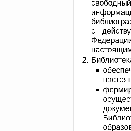
свободный
инфор
библиогра
с действ
Федерац
настоящим
Библиотек
обеспе
настоя
форм
осущес
докуме
Библ
обра