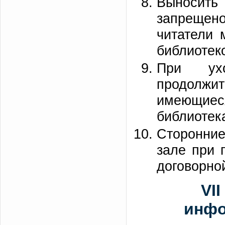
Выносит
запрещено
читатели 
библиотеко
При ух
продолжит
имеющие
библиотек
Сторонние
зале при 
договорно
VI
инфо