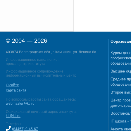
© 2004 — 2026
Образован
403874 Волгоградская обл., г. Камышин, ул. Ленина 6а
Курсы допо
профессио
Информационное наполнение:
образовани
пресс–центр института
Высшее об
Информационное сопровождение:
информационный вычислительный центр
Среднее п
образовани
О сайте
Карта сайта
Второе выс
По вопросам работы сайта обращайтесь:
Центр пров
webmaster@kti.ru
демонстрац
Официальный почтовый адрес института:
Восстановл
kti@kti.ru
IT школа 
Телефон:
(84457) 9-45-67
Анкета оце