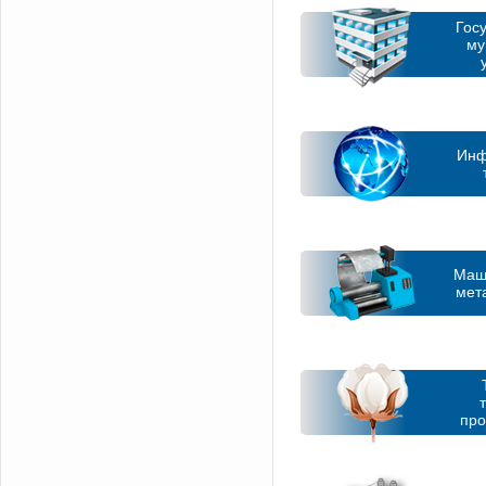
Гос
му
Инф
Маш
мет
пр