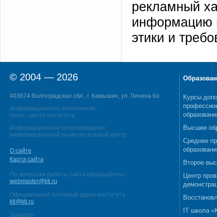
рекламный ха
информацию 
этики и треб
© 2004 — 2026
Образован
403874 Волгоградская обл., г. Камышин, ул. Ленина 6а
Курсы допо
профессио
Информационное наполнение:
образовани
пресс–центр института
Высшее об
Информационное сопровождение:
информационный вычислительный центр
Среднее п
образовани
О сайте
Карта сайта
Второе выс
По вопросам работы сайта обращайтесь:
Центр пров
webmaster@kti.ru
демонстрац
Официальный почтовый адрес института:
Восстановл
kti@kti.ru
IT школа 
Телефон: