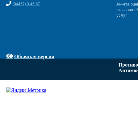
(84457) 9-45-67
Анкета оце
оказания о
услуг
Обычная версия
Противо
Антимон