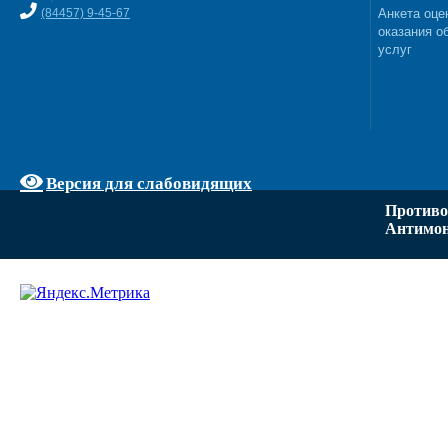
(84457) 9-45-67
Анкета оце
оказания о
услуг
Версия для слабовидящих
Противо
Антимон