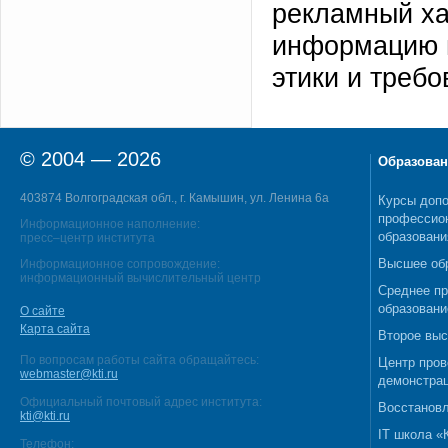
рекламный ха
информацию 
этики и треб
© 2004 — 2026
Образован
403874 Волгоградская обл., г. Камышин, ул. Ленина 6а
Курсы допо
профессио
Информационное наполнение:
образовани
пресс–центр института
Высшее об
Информационное сопровождение:
информационный вычислительный центр
Среднее п
образовани
О сайте
Карта сайта
Второе выс
По вопросам работы сайта обращайтесь:
Центр пров
webmaster@kti.ru
демонстрац
Официальный почтовый адрес института:
Восстановл
kti@kti.ru
IT школа 
Телефон: