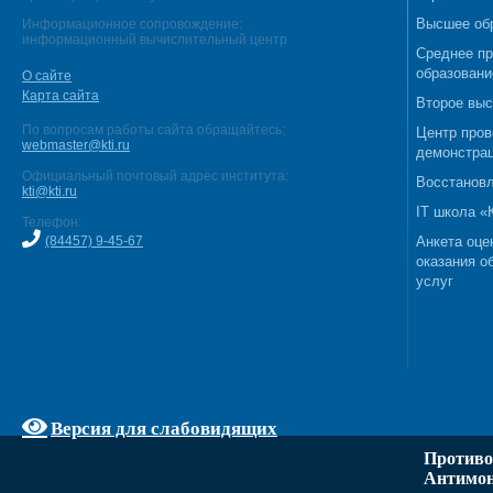
Высшее об
Информационное сопровождение:
информационный вычислительный центр
Среднее п
образовани
О сайте
Карта сайта
Второе выс
По вопросам работы сайта обращайтесь:
Центр пров
webmaster@kti.ru
демонстрац
Официальный почтовый адрес института:
Восстановл
kti@kti.ru
IT школа 
Телефон:
(84457) 9-45-67
Анкета оце
оказания о
услуг
Версия для слабовидящих
Противо
Антимон