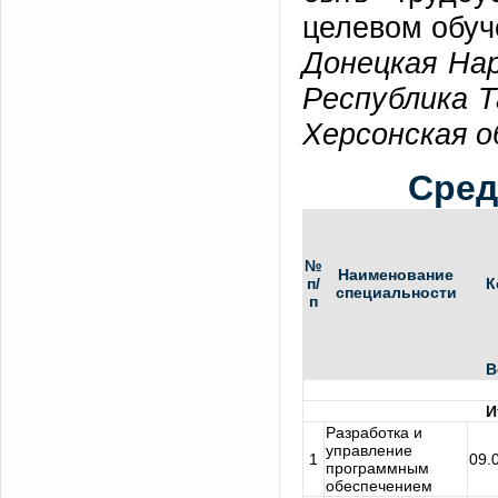
целевом обуч
Донецкая Нар
Республика Т
Херсонская 
Сред
№
Наименование
п/
К
специальности
п
В
И
Разработка и
управление
1
09.
программным
обеспечением