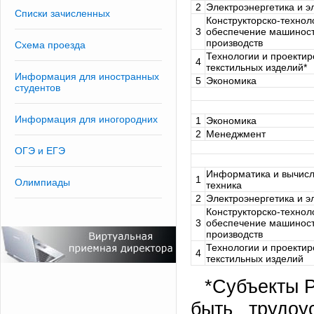
2
Электроэнергетика и э
Списки зачисленных
Конструкторско-технол
3
обеспечение машинос
производств
Схема проезда
Технологии и проекти
4
текстильных изделий*
Информация для иностранных
5
Экономика
студентов
Информация для иногородних
1
Экономика
2
Менеджмент
ОГЭ и ЕГЭ
Информатика и вычис
1
Олимпиады
техника
2
Электроэнергетика и э
Конструкторско-технол
3
обеспечение машинос
производств
Технологии и проекти
4
текстильных изделий
*Субъекты Р
быть трудоу