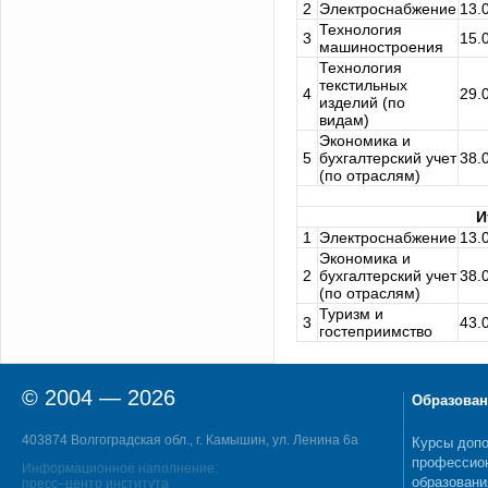
2
Электроснабжение
13.
Технология
3
15.
машиностроения
Технология
текстильных
4
29.
изделий (по
видам)
Экономика и
5
бухгалтерский учет
38.
(по отраслям)
И
1
Электроснабжение
13.
Экономика и
2
бухгалтерский учет
38.
(по отраслям)
Туризм и
3
43.
гостеприимство
© 2004 — 2026
Образован
403874 Волгоградская обл., г. Камышин, ул. Ленина 6а
Курсы допо
профессио
Информационное наполнение:
образовани
пресс–центр института