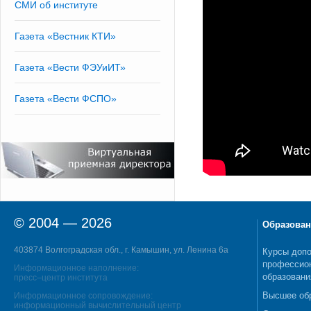
СМИ об институте
Газета «Вестник КТИ»
Газета «Вести ФЭУиИТ»
Газета «Вести ФСПО»
© 2004 — 2026
Образован
403874 Волгоградская обл., г. Камышин, ул. Ленина 6а
Курсы допо
профессио
Информационное наполнение:
образовани
пресс–центр института
Высшее об
Информационное сопровождение:
информационный вычислительный центр