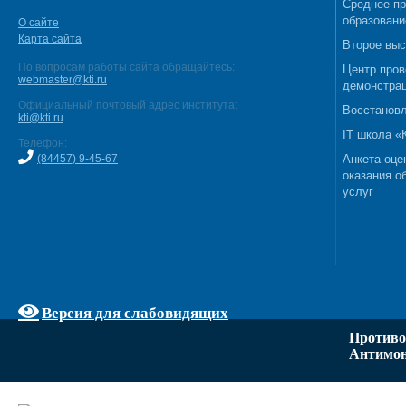
Среднее п
образовани
О сайте
Карта сайта
Второе выс
По вопросам работы сайта обращайтесь:
Центр пров
webmaster@kti.ru
демонстрац
Официальный почтовый адрес института:
Восстановл
kti@kti.ru
IT школа 
Телефон:
(84457) 9-45-67
Анкета оце
оказания о
услуг
Версия для слабовидящих
Противо
Антимон