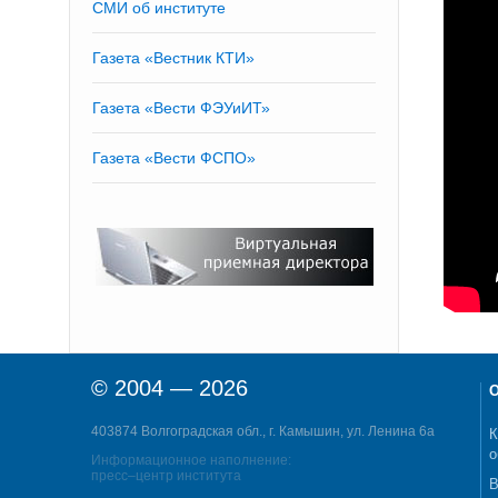
СМИ об институте
Газета «Вестник КТИ»
Газета «Вести ФЭУиИТ»
Газета «Вести ФСПО»
© 2004 — 2026
О
403874 Волгоградская обл., г. Камышин, ул. Ленина 6а
К
о
Информационное наполнение:
пресс–центр института
В