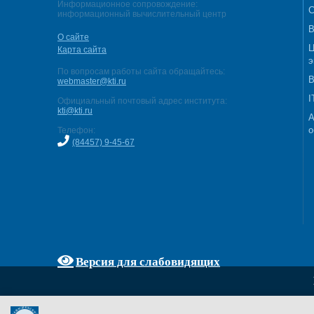
Информационное сопровождение:
С
информационный вычислительный центр
В
О сайте
Ц
Карта сайта
э
По вопросам работы сайта обращайтесь:
В
webmaster@kti.ru
I
Официальный почтовый адрес института:
kti@kti.ru
А
о
Телефон:
(84457) 9-45-67
Версия для слабовидящих