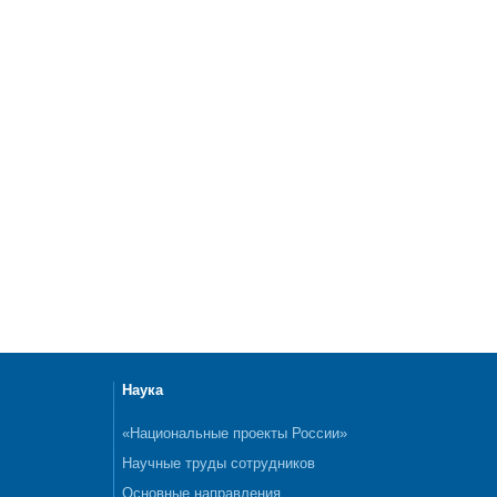
Наука
«Национальные проекты России»
Научные труды сотрудников
Основные направления