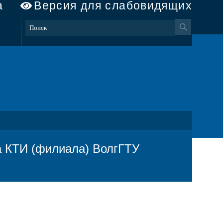
а
Версия для слабовидящих
а КТИ (филиала) ВолгГТУ