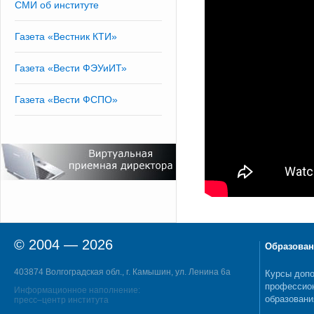
СМИ об институте
Газета «Вестник КТИ»
Газета «Вести ФЭУиИТ»
Газета «Вести ФСПО»
© 2004 — 2026
Образован
403874 Волгоградская обл., г. Камышин, ул. Ленина 6а
Курсы допо
профессио
Информационное наполнение:
образовани
пресс–центр института