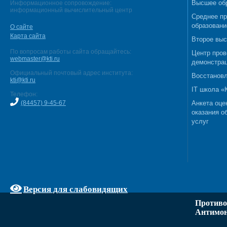
Высшее об
Информационное сопровождение:
информационный вычислительный центр
Среднее п
образовани
О сайте
Карта сайта
Второе выс
По вопросам работы сайта обращайтесь:
Центр пров
webmaster@kti.ru
демонстрац
Официальный почтовый адрес института:
Восстановл
kti@kti.ru
IT школа 
Телефон:
(84457) 9-45-67
Анкета оце
оказания о
услуг
Версия для слабовидящих
Противо
Антимон