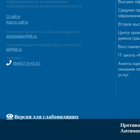
Высшее об
Информационное сопровождение:
информационный вычислительный центр
Среднее п
образовани
О сайте
Карта сайта
Второе выс
По вопросам работы сайта обращайтесь:
Центр пров
webmaster@kti.ru
демонстрац
Официальный почтовый адрес института:
Восстановл
kti@kti.ru
IT школа 
Телефон:
(84457) 9-45-67
Анкета оце
оказания о
услуг
Версия для слабовидящих
Противо
Антимон