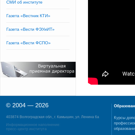
СМИ об институте
Газета «Вестник КТИ»
Газета «Вести ФЭУиИТ»
Газета «Вести ФСПО»
© 2004 — 2026
Образован
403874 Волгоградская обл., г. Камышин, ул. Ленина 6а
Курсы допо
профессио
Информационное наполнение:
образовани
пресс–центр института