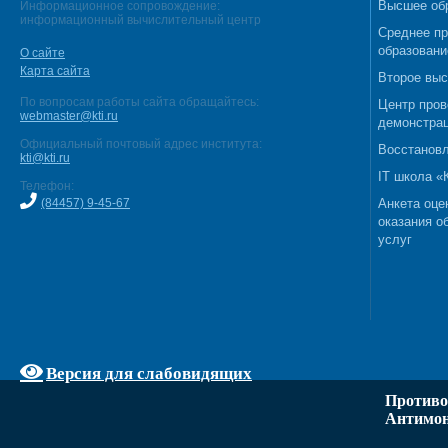
Высшее об
Информационное сопровождение:
информационный вычислительный центр
Среднее п
образовани
О сайте
Карта сайта
Второе выс
По вопросам работы сайта обращайтесь:
Центр пров
webmaster@kti.ru
демонстрац
Официальный почтовый адрес института:
Восстановл
kti@kti.ru
IT школа 
Телефон:
(84457) 9-45-67
Анкета оце
оказания о
услуг
Версия для слабовидящих
Противо
Антимон