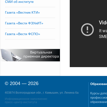
СМИ об институте
Газета «Вестник КТИ»
Газета «Вести ФЭУиИТ»
Газета «Вести ФСПО»
© 2004 — 2026
Образован
403874 Волгоградская обл., г. Камышин, ул. Ленина 6а
Курсы допо
профессио
Информационное наполнение:
образовани
пресс–центр института