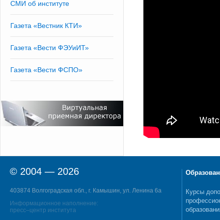
СМИ об институте
Газета «Вестник КТИ»
Газета «Вести ФЭУиИТ»
Газета «Вести ФСПО»
© 2004 — 2026
Образован
403874 Волгоградская обл., г. Камышин, ул. Ленина 6а
Курсы допо
профессио
Информационное наполнение:
образовани
пресс–центр института