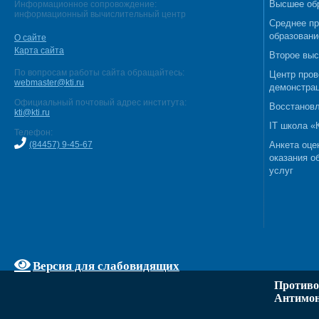
Высшее об
Информационное сопровождение:
информационный вычислительный центр
Среднее п
образовани
О сайте
Карта сайта
Второе выс
По вопросам работы сайта обращайтесь:
Центр пров
webmaster@kti.ru
демонстрац
Официальный почтовый адрес института:
Восстановл
kti@kti.ru
IT школа 
Телефон:
(84457) 9-45-67
Анкета оце
оказания о
услуг
Версия для слабовидящих
Противо
Антимон