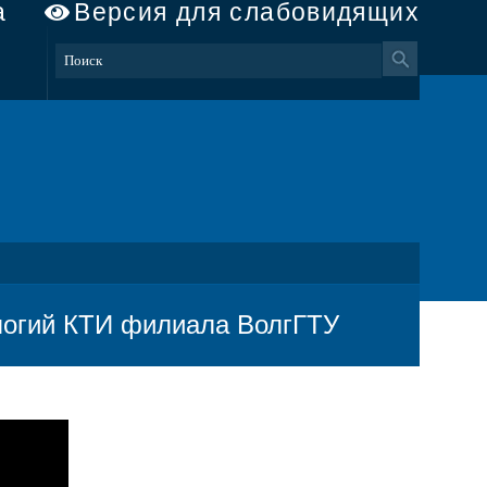
а
Версия для слабовидящих
логий КТИ филиала ВолгГТУ