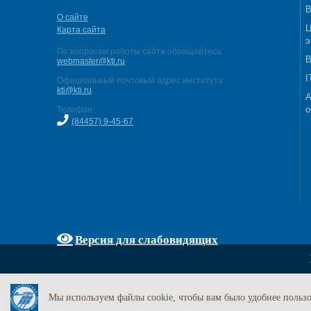
В
О сайте
Ц
Карта сайта
э
По вопросам работы сайта обращайтесь:
В
webmaster@kti.ru
I
Официальный почтовый адрес института:
kti@kti.ru
А
о
Телефон:
(84457) 9-45-67
Версия для слабовидящих
Мы используем файлы cookie, чтобы вам было удобнее пользо