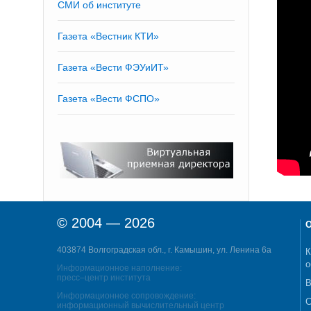
СМИ об институте
Газета «Вестник КТИ»
Газета «Вести ФЭУиИТ»
Газета «Вести ФСПО»
© 2004 — 2026
О
403874 Волгоградская обл., г. Камышин, ул. Ленина 6а
К
о
Информационное наполнение:
пресс–центр института
В
Информационное сопровождение:
С
информационный вычислительный центр