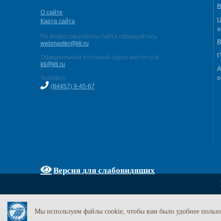
В
О сайте
Ц
Карта сайта
э
По вопросам работы сайта обращайтесь:
В
webmaster@kti.ru
I
Официальный почтовый адрес института:
kti@kti.ru
А
о
Телефон:
(84457) 9-45-67
Версия для слабовидящих
Мы используем файлы cookie, чтобы вам было удобнее пользо