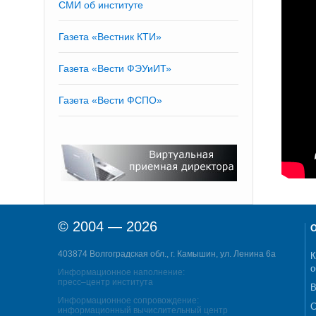
СМИ об институте
Газета «Вестник КТИ»
Газета «Вести ФЭУиИТ»
Газета «Вести ФСПО»
© 2004 — 2026
О
403874 Волгоградская обл., г. Камышин, ул. Ленина 6а
К
о
Информационное наполнение:
пресс–центр института
В
Информационное сопровождение:
С
информационный вычислительный центр