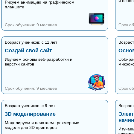
и осно
Рисуем анимацию на графическом
планшете
Срок обучения: 9 месяцев
Срок об
Возраст учеников: с 11 лет
Возраст
Создай свой сайт
Осно
Изучаем основы веб-разработки и
Собира
верстки сайтов
микрок
Срок обучения: 9 месяцев
Срок об
Возраст учеников: с 9 лет
Возраст
3D моделирование
Элект
начи
Моделируем и печатаем трехмерные
модели для 3D принтеров
Изучаем
электр