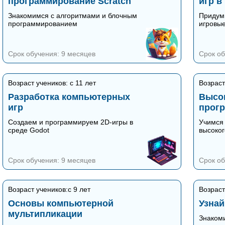
программирование Scratch
игр в
Знакомимся с алгоритмами и блочным
Придум
программированием
игровы
Срок обучения: 9 месяцев
Срок об
Возраст учеников: с 11 лет
Возраст
Разработка компьютерных
Высо
игр
прог
Создаем и программируем 2D-игры в
Учимся 
среде Godot
высоког
Срок обучения: 9 месяцев
Срок об
Возраст учеников:с 9 лет
Возраст
Основы компьютерной
Узнай
мультипликации
Знакоми