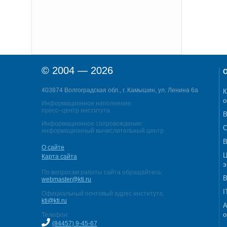
© 2004 — 2026
О
403874 Волгоградская обл., г. Камышин, ул. Ленина 6а
К
о
Информационное наполнение:
пресс–центр института
В
Информационное сопровождение:
С
информационный вычислительный центр
В
О сайте
Ц
Карта сайта
э
По вопросам работы сайта обращайтесь:
В
webmaster@kti.ru
I
Официальный почтовый адрес института:
kti@kti.ru
А
о
Телефон:
(84457) 9-45-67