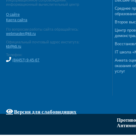
Высшее об
Информационное сопровождение:
информационный вычислительный центр
Среднее п
образовани
О сайте
Карта сайта
Второе выс
По вопросам работы сайта обращайтесь:
Центр пров
webmaster@kti.ru
демонстрац
Официальный почтовый адрес института:
Восстановл
kti@kti.ru
IT школа 
Телефон:
(84457) 9-45-67
Анкета оце
оказания о
услуг
Версия для слабовидящих
Противо
Антимон